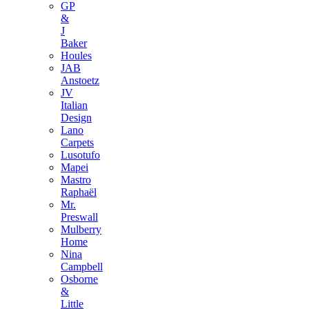
GP
&
J
Baker
Houles
JAB
Anstoetz
JV
Italian
Design
Lano
Carpets
Lusotufo
Mapei
Mastro
Raphaël
Mr.
Preswall
Mulberry
Home
Nina
Campbell
Osborne
&
Little