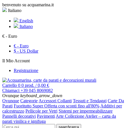
benvenuto su acquamarina.it
Italiano
English
Italiano
€
- Euro
€ -
Euro
$ -
US Dollar
Il Mio Account
Registrazione
Carrello
0
0 prod. / 0,00 €
Chiamaci
+39 045 8069082
Ovunque
keyboard_arrow_down
Ovunque
Categorie
Accessori Collanti
Tessuti e Tendaggi
Carte Da
Parati
Fuoritutto Super Offerta con sconti fino all'80%
Additivi per
calcestruzzo
Pellicole per Vetri
Sistemi per impermeabilizzare
Pannelli decorativi
Pavimenti
Arte Collezione Atelier – carta da
parati vinilica e ignifuga
search
cerca