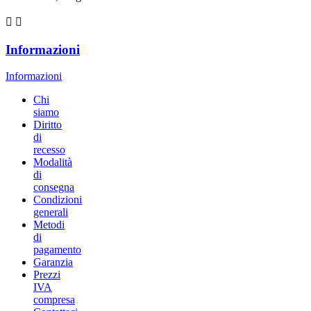


Informazioni
Informazioni
Chi
siamo
Diritto
di
recesso
Modalità
di
consegna
Condizioni
generali
Metodi
di
pagamento
Garanzia
Prezzi
IVA
compresa